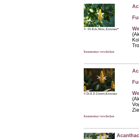
Ac
Fu
We
© <Dr.B.du Mont, Konstanz*
(A
Ko
Tr
Kommentar verschicken
Ac
Fu
We
© Dr.K.D.Zinnert,Konstanz
(A
Vo
Zi
Kommentar verschicken
Acanthac