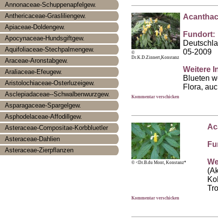
Annonaceae-Schuppenapfelgew.
Anthericaceae-Grasliliengew.
Acanthac
Apiaceae-Doldengew.
Fundort:
Apocynaceae-Hundsgiftgew.
Deutschl
Aquifoliaceae-Stechpalmengew.
05-2009
©
Dr.K.D.Zinnert,Konstanz
Araceae-Aronstabgew.
Weitere I
Araliaceae-Efeugew.
Blueten w
Aristolochiaceae-Osterluzeigew.
Flora, au
Asclepiadaceae--Schwalbenwurzgew.
Kommentar verschicken
Asparagaceae-Spargelgew.
Asphodelaceae-Affodillgew.
Ac
Asteraceae-Compositae-Korbbluetler
Asteraceae-Dahlien
Fu
Asteraceae-Zierpflanzen
We
© <Dr.B.du Mont, Konstanz*
(A
Ko
Tr
Kommentar verschicken