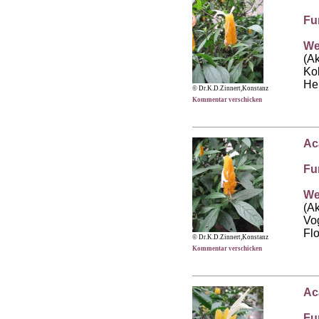
Fu
We
(A
Kol
He
© Dr.K.D.Zinnert,Konstanz
Kommentar verschicken
Ac
Fu
We
(A
Vo
Flo
© Dr.K.D.Zinnert,Konstanz
Kommentar verschicken
Ac
Fu