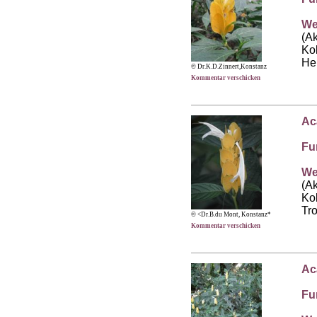
We
(A
Kol
He
© Dr.K.D.Zinnert,Konstanz
Kommentar verschicken
Ac
Fu
We
(A
Ko
Tr
© <Dr.B.du Mont, Konstanz*
Kommentar verschicken
Ac
Fu