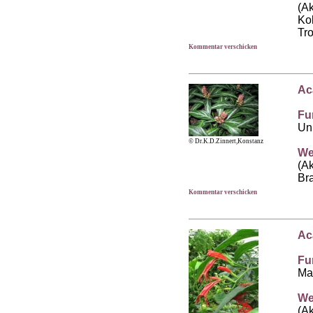
(A
Ko
Tr
Kommentar verschicken
Ac
Fu
Un
© Dr.K.D.Zinnert,Konstanz
We
(A
Bra
Kommentar verschicken
Ac
Fu
Ma
We
(Ak