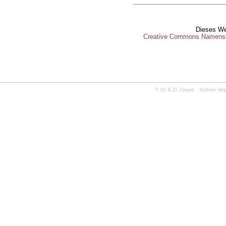
Dieses Wer
Creative Commons Namensn
© Dr. K.D. Zinnert Koberle 