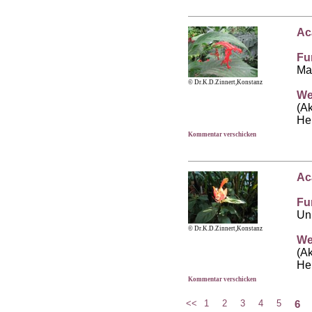
Ac
Fu
Ma
© Dr.K.D.Zinnert,Konstanz
We
(Ak
He
Kommentar verschicken
Ac
Fu
Un
© Dr.K.D.Zinnert,Konstanz
We
(Ak
He
Kommentar verschicken
6
<<
1
2
3
4
5