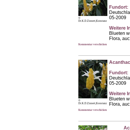
Fundort:
Deutschl
05-2009
©
Dr.K.D.Zinnert,Konstanz
Weitere I
Blueten w
Flora, au
Kommentar verschicken
Acanthac
Fundort:
Deutschl
05-2009
Weitere I
Blueten w
©
Flora, au
Dr.K.D.Zinnert,Konstanz
Kommentar verschicken
Ac