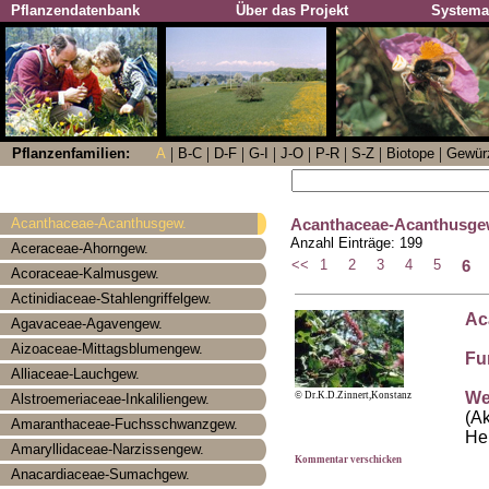
Pflanzendatenbank
Über das Projekt
Systema
|
|
|
|
|
|
|
|
Pflanzenfamilien:
A
B-C
D-F
G-I
J-O
P-R
S-Z
Biotope
Gewür
Acanthaceae-Acanthusge
Acanthaceae-Acanthusgew.
Anzahl Einträge:
199
Aceraceae-Ahorngew.
6
<<
1
2
3
4
5
Acoraceae-Kalmusgew.
Actinidiaceae-Stahlengriffelgew.
Ac
Agavaceae-Agavengew.
Aizoaceae-Mittagsblumengew.
Fu
Alliaceae-Lauchgew.
We
© Dr.K.D.Zinnert,Konstanz
Alstroemeriaceae-Inkaliliengew.
(A
Amaranthaceae-Fuchsschwanzgew.
He
Amaryllidaceae-Narzissengew.
Kommentar verschicken
Anacardiaceae-Sumachgew.