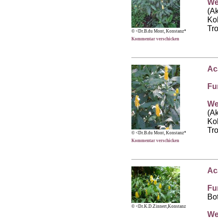
We
(A
Ko
Tr
© <Dr.B.du Mont, Konstanz*
Kommentar verschicken
Ac
Fu
We
(A
Ko
Tr
© <Dr.B.du Mont, Konstanz*
Kommentar verschicken
Ac
Fu
Bo
© <Dr.K.D.Zinnert,Konstanz
We